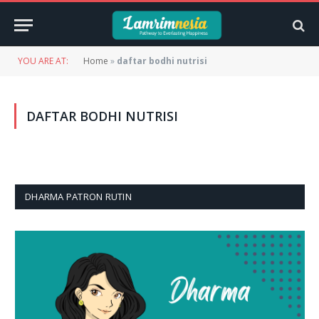
YOU ARE AT:
Home
»
daftar bodhi nutrisi
DAFTAR BODHI NUTRISI
DHARMA PATRON RUTIN