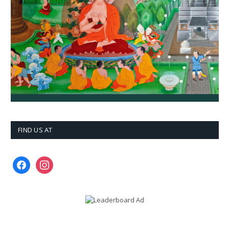
FIND US AT
facebook
instagram