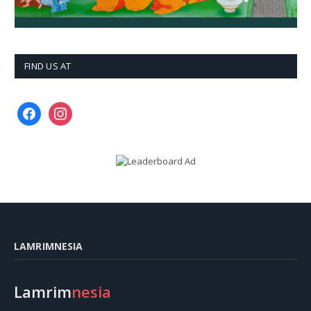
FIND US AT
facebook
instagram
LAMRIMNESIA
Lamrim
nesia