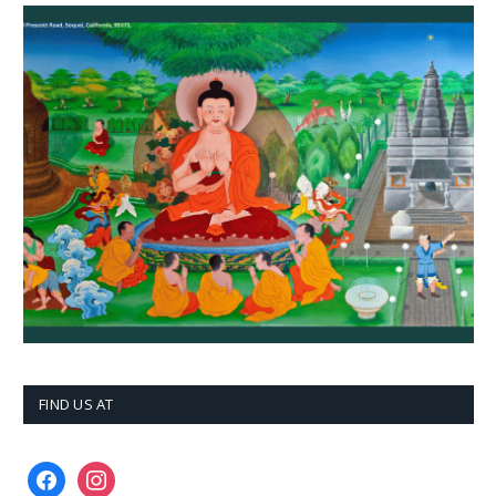
FIND US AT
facebook
instagram