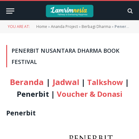
YOU ARE AT:
Home
»
Ananda Project
»
Berbagi Dharma
»
Penerbit Nusantara Dharma Book Festival
PENERBIT NUSANTARA DHARMA BOOK
FESTIVAL
Beranda
|
Jadwa
l
|
Talkshow
|
Penerbit
|
Voucher & Donasi
Penerbit